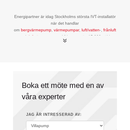
Energipartner är idag Stockholms största IVT-installatör
när det handlar
om
bergvärmepump
,
värmepumpar
,
luft/vatten
-,
frånluft
– och
luftvärmepumpar
. Vi har mer än 15 000 nöjda
7
kunder och 150 års samlad erfarenhet
av
värmepumpsinstallationer i Stockholm
med omnejd.
Både för det lilla radhuset, den större villan,
hyresfastigheten eller bostadsrättsföreningen. Kontakta
oss för att prata med någon av våra certifierade
besiktningsmän och värmepumpinstallatörer.
Boka ett möte med en av
Installera bergvärme –
våra experter
ekonomiskt och miljövänligt
JAG ÄR INTRESSERAD AV:
Bergvärme
och luft/vattenvärme är idag de mest