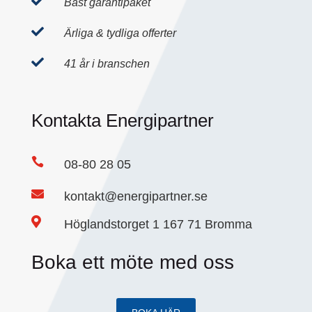

Bäst garantipaket

Ärliga & tydliga offerter

41 år i branschen
Kontakta Energipartner

08-80 28 05

kontakt@energipartner.se

Höglandstorget 1 167 71 Bromma
Boka ett möte med oss