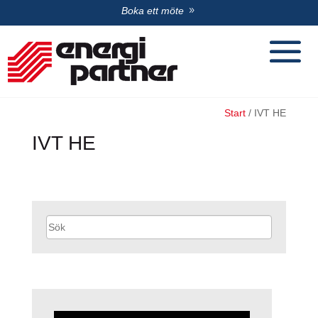
Boka ett möte
Start
/
IVT HE
IVT HE