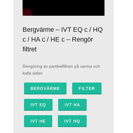
Bergvärme – IVT EQ c / HQ
c / HA c / HE c – Rengör
filtret
Rengöring av partikelfiltren på varma och
kalla sidan
BERGVÄRME
FILTER
IVT EQ
IVT HA
IVT HE
IVT HQ