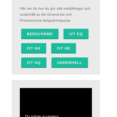
Här ser du hur du gör alla inställningar och
underhåll av din GreenLine och
PremiumLine bergvärmepump
BERGVÄRME
IVT EQ
IVT HA
IVT HE
IVT HQ
UNDERHÅLL
Du måste acceptera