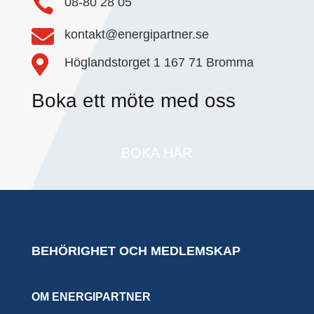

08-80 28 05

kontakt@energipartner.se

Höglandstorget 1 167 71 Bromma
Boka ett möte med oss
BOKA HÄR
BEHÖRIGHET OCH MEDLEMSKAP
OM ENERGIPARTNER