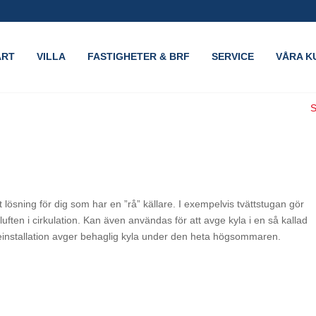
ART
VILLA
FASTIGHETER & BRF
SERVICE
VÅRA K
S
t lösning för dig som har en ”rå” källare. I exempelvis tvättstugan gör
ten i cirkulation. Kan även användas för att avge kyla i en så kallad
rmeinstallation avger behaglig kyla under den heta högsommaren.