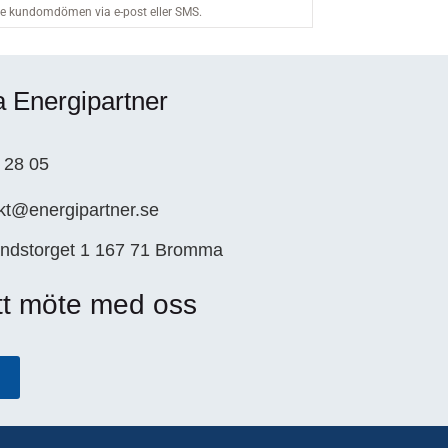
a Energipartner
 28 05
kt@energipartner.se
ndstorget 1 167 71 Bromma
tt möte med oss