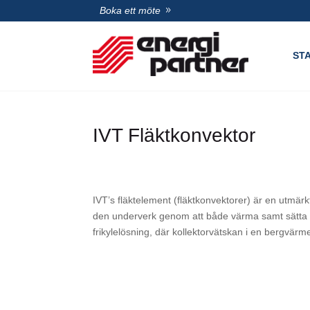
Boka ett möte
ST
IVT Fläktkonvektor
IVT’s fläktelement (fläktkonvektorer) är en utmärk
den underverk genom att både värma samt sätta luf
frikylelösning, där kollektorvätskan i en bergvä