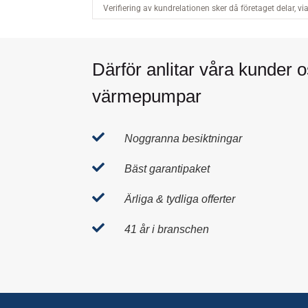
Därför anlitar våra kunder o
värmepumpar

Noggranna besiktningar

Bäst garantipaket

Ärliga & tydliga offerter

41 år i branschen