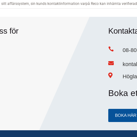
ss för
Kontakt

08-80

konta

Högla
Boka e
BOKA HÄR