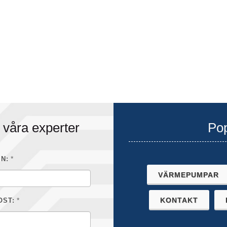
 våra experter
Pop
*
N:
VÄRMEPUMPAR
*
KONTAKT
OST: