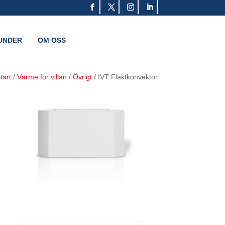
UNDER
OM OSS
tart
/
Värme för villan
/
Övrigt
/
IVT Fläktkonvektor