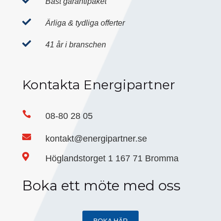

Bäst garantipaket

Ärliga & tydliga offerter

41 år i branschen
Kontakta Energipartner

08-80 28 05

kontakt@energipartner.se

Höglandstorget 1 167 71 Bromma
Boka ett möte med oss