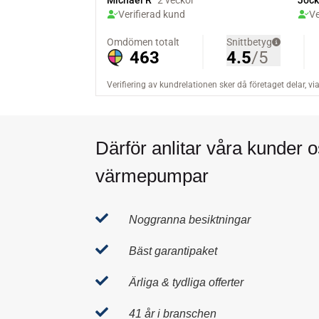
Därför anlitar våra kunder o
värmepumpar

Noggranna besiktningar

Bäst garantipaket

Ärliga & tydliga offerter

41 år i branschen