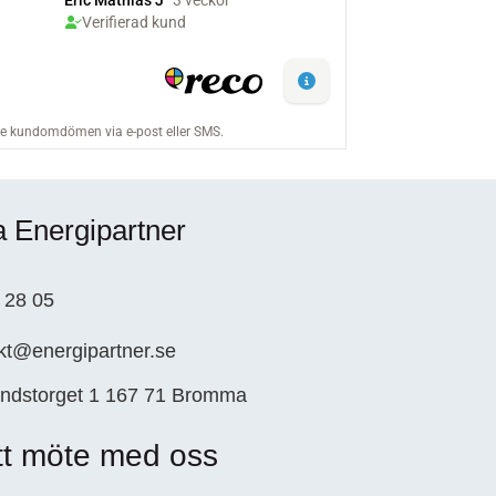
a Energipartner
 28 05
kt@energipartner.se
ndstorget 1 167 71 Bromma
tt möte med oss