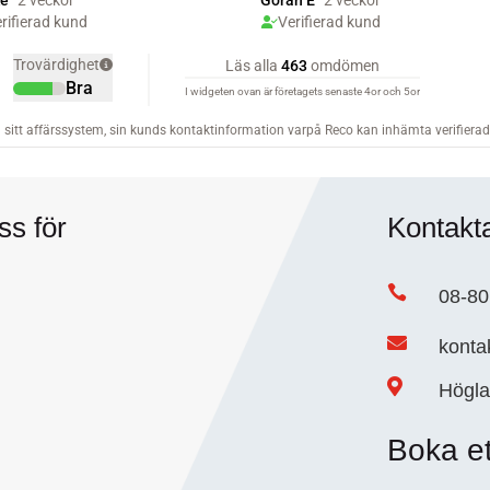
ss för
Kontakt

08-80

konta

Högla
Boka e