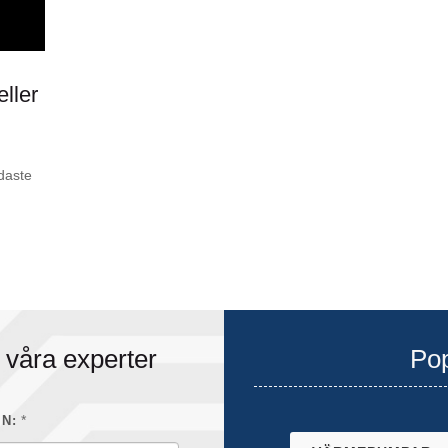
eller
daste
 våra experter
Pop
*
N: