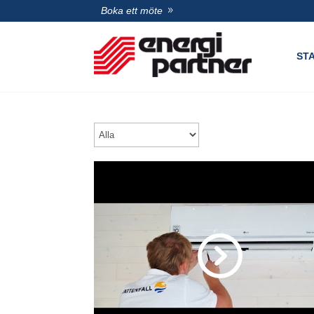
Boka ett möte
ST